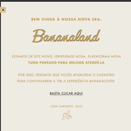
Limpe a pele, nada de oleosidade ou
maquiagem para melhor fixação do adesivo.
Simule a aplicação do delineador nos olhos
antes de destacar a proteção do lado
adesivo.
Feche um dos olhos, aplique o delineador
adesivo sobre a pálpebra utilizando o canto
EXTERNO do olho como base e pressione
delicadamente para assegurar uma boa
fixação.
É normal sentir o delineador repuxar. Não se
desespere! Depois de alguns minutos essa
sensação desaparece
Veja como aplicar aqui
PRODUTOS RELACIONADOS