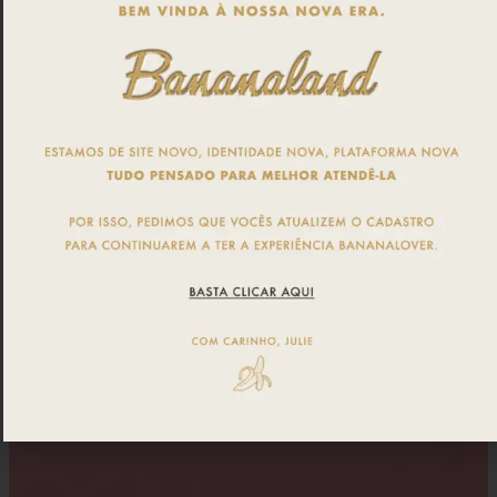
cílios postiços da embalagem. Coloque-os
sobre a linha da pálpebra e confira se o
tamanho é compatível com o tamanho dos
seus olhos. Caso necessário, apare com uma
tesoura a extremidade externa.
Aplique a cola em toda a linha dos cílios e
espere secar por 40 segundos.
Coloque os cílios sobre a pálpebra, o mais
perto possível da raiz dos seus cílios
naturais. Comece a colar pelo centro,
pressionando com a pinça até as
extremidades. Espere secar.
Finalize aplicando uma máscara de cílios.
PRODUTOS RELACIONADOS