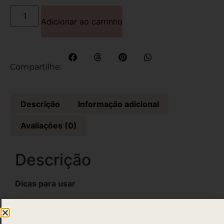
Adicionar ao carrinho
Compartilhe:
Descrição
Informação adicional
Avaliações (0)
Descrição
Dicas para usar
O modo de usar é moleza!
Com uma pinça, retire cuidadosamente os