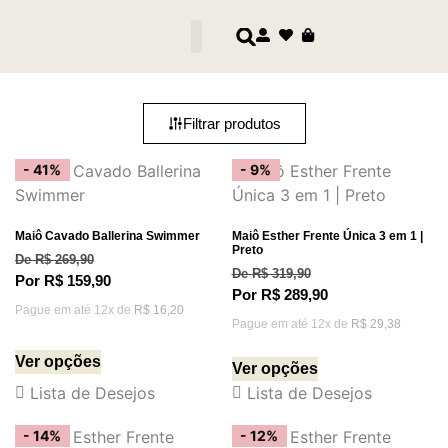
Filtrar produtos
- 41%
- 9%
Maiô Cavado Ballerina Swimmer
Maiô Esther Frente Única 3 em 1 |
Preto
De
R$
269,90
De
R$
319,90
Por
R$
159,90
Por
R$
289,90
Pague em até 12x de
R$
16,20
Pague em até 12x de
R$
29,38
Ver opções
Ver opções
Lista de Desejos
Lista de Desejos
- 14%
- 12%