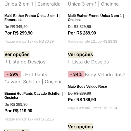
Maiô Esther Frente Única 2 em 1 |
Maiô Esther Frente Única 3 em 1 |
Esmeralda
Oncinha
De
R$
349,90
De
R$
329,90
Por
R$
299,90
Por
R$
289,90
Pague em até 12x de
R$
30,39
Pague em até 12x de
R$
29,38
Ver opções
Ver opções
Lista de Desejos
Lista de Desejos
- 59%
- 34%
Maiô Body Veludo Rosê
Biquíni Hot Pants Cavado Schiffer |
De
R$
289,90
Onçinha
Por
R$
189,90
De
R$
289,90
Pague em até 12x de
R$
19,24
Por
R$
119,90
Pague em até 12x de
R$
12,15
Ver opções