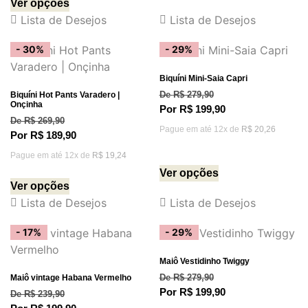
Ver opções
Lista de Desejos
Lista de Desejos
- 30%
- 29%
Biquíni Mini-Saia Capri
Biquíni Hot Pants Varadero |
De
R$
279,90
Onçinha
Por
R$
199,90
De
R$
269,90
Pague em até 12x de
R$
20,26
Por
R$
189,90
Pague em até 12x de
R$
19,24
Ver opções
Ver opções
Lista de Desejos
Lista de Desejos
- 17%
- 29%
Maiô Vestidinho Twiggy
Maiô vintage Habana Vermelho
De
R$
279,90
Por
R$
199,90
De
R$
239,90