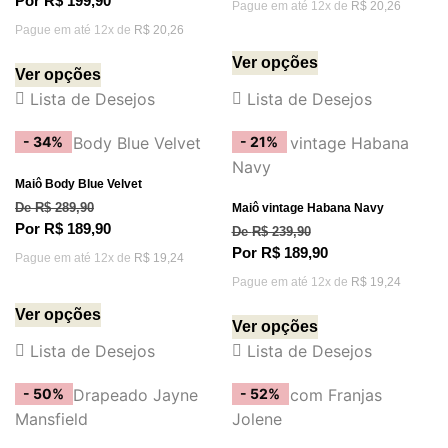
Por
R$
199,90
Pague em até 12x de
R$
20,26
Pague em até 12x de
R$
20,26
Ver opções
Ver opções
Lista de Desejos
Lista de Desejos
- 34%
- 21%
Maiô Body Blue Velvet
De
R$
289,90
Maiô vintage Habana Navy
Por
R$
189,90
De
R$
239,90
Por
R$
189,90
Pague em até 12x de
R$
19,24
Pague em até 12x de
R$
19,24
Ver opções
Ver opções
Lista de Desejos
Lista de Desejos
- 50%
- 52%