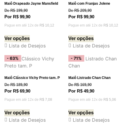
Maiô Drapeado Jayne Mansfield
Maiô com Franjas Jolene
De
R$
199,90
De
R$
209,90
Por
R$
99,90
Por
R$
99,90
Pague em até 12x de
R$
10,12
Pague em até 12x de
R$
10,12
Ver opções
Ver opções
Lista de Desejos
Lista de Desejos
- 63%
- 71%
Maiô Clássico Vichy Preto tam. P
Maiô Listrado Chan Chan
De
R$
189,90
De
R$
169,90
Por
R$
69,90
Por
R$
49,90
Pague em até 12x de
R$
7,08
Pague em até 12x de
R$
5,06
Ver opções
Ver opções
Lista de Desejos
Lista de Desejos