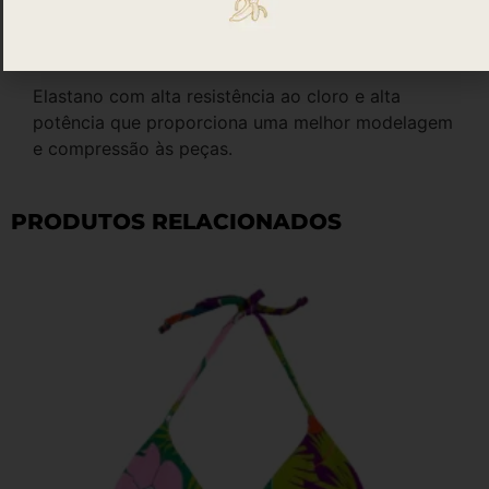
84% POLIÉSTER
16% ELASTANO
FORRO: 100% POLIAMIDA
Elastano com alta resistência ao cloro e alta
potência que proporciona uma melhor modelagem
e compressão às peças.
PRODUTOS RELACIONADOS