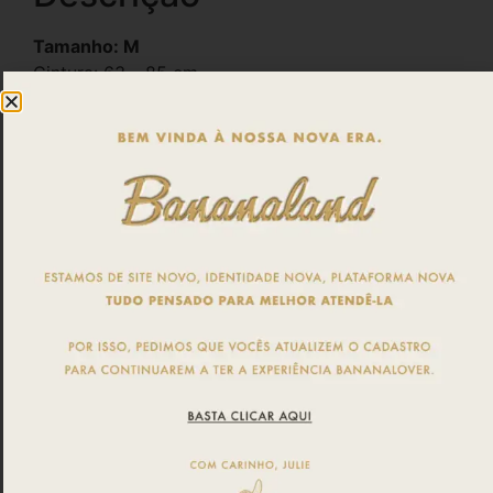
Tamanho: M
Cintura: 63 – 85 cm
Quadril: 78 – 101 cm
Cavalo Hot Pants: 32 cm
* O primeiro valor corresponde a medida da peça
original, o segundo valor corresponde a medida da
peça esticada ao máximo.
Produto vegano, com microcápsulas de Aloe Vera,
tratamento que inibe a proliferação de fungos e
bactérias, garantindo higiene e conforto.
A supermicrofibra de poliéster garante secagem
rápida, toque extremamente suave e
respirabilidade.
Composição: