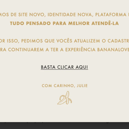
da peça original, o segundo valor corresponde a medida d
 Vera, tratamento que inibe a proliferação de fungos e bac
cagem rápida, toque extremamente suave e respirabilidade.
 alta potência que proporciona uma melhor modelagem e co