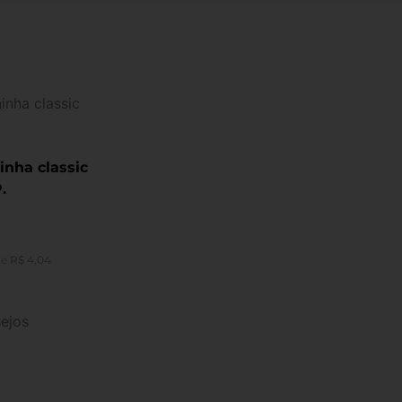
ninha classic
.
de
R$
4,04
sejos