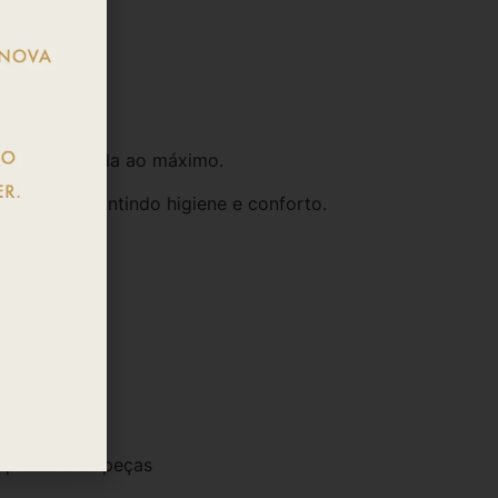
a peça esticada ao máximo.
térias, garantindo higiene e conforto.
mpressão às peças