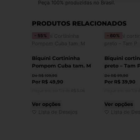
Peça 100% produzidas no Brasil.
PRODUTOS RELACIONADOS
- 55%
- 60%
Biquíni Cortininha
Biquíni corti
Pompom Cuba tam. M
preto – Tam P
De
R$
109,90
De
R$
99,90
Por
R$
49,90
Por
R$
39,90
Pague em até 12x de
R$
5,06
Pague em até 12x 
Ver opções
Ver opções
Lista de Desejos
Lista de De