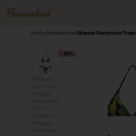
Início
/
Moda Praia
/ Biquíni Cortininha Trop
- 60%