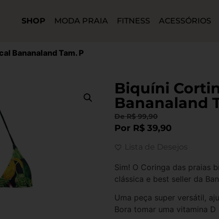
SHOP
MODA PRAIA
FITNESS
ACESSÓRIOS
ical Bananaland Tam. P
Biquíni Corti
Bananaland 
De
R$
99,90
Por
R$
39,90
Lista de Desejos
Sim! O Coringa das praias 
clássica e best seller da Ba
Uma peça super versátil, aj
Bora tomar uma vitamina D