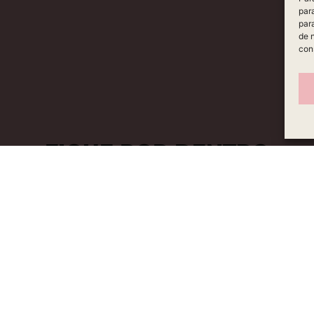
par
par
de 
con
FIQUE POR DENTRO
eja a primeira a saber de ofertas e novidades exclusiva
Enviar
PRAR
POLÍTICA DE PRIVACIDADE
TERMO
POLÍTICA DE COOKIES (BR)