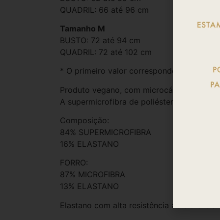
QUADRIL: 66 até 96 cm
Tamanho M
BUSTO: 72 até 94 cm
QUADRIL: 72 até 102 cm
* O primeiro valor corresponde a medida 
Produto vegano, com microcápsulas de Aloe
A supermicrofibra de poliéster garante se
Composição:
84% SUPERMICROFIBRA
16% ELASTANO
FORRO:
87% MICROFIBRA
13% ELASTANO
Elastano com alta resistência ao cloro e