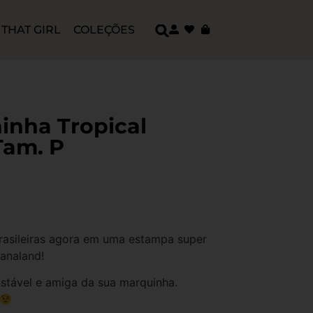
THAT GIRL
COLEÇÕES
ninha Tropical
Tam. P
brasileiras agora em uma estampa super
nanaland!
ustável e amiga da sua marquinha.