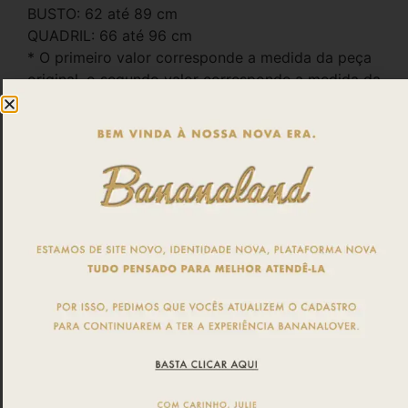
BUSTO: 62 até 89 cm
QUADRIL: 66 até 96 cm
* O primeiro valor corresponde a medida da peça
original, o segundo valor corresponde a medida da
peça esticada ao máximo.
Produto vegano, com microcápsulas de Aloe Vera,
tratamento que inibe a proliferação de fungos e
bactérias, garantindo higiene e conforto.
A supermicrofibra de poliéster garante secagem
rápida, toque extremamente suave e
respirabilidade.
Composição:
84% SUPERMICROFIBRA
16% ELASTANO
FORRO: 87% MICROFIBRA
13% ELASTANO