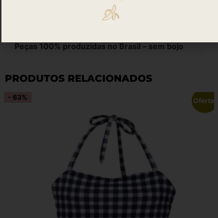
Elastano com alta resistência ao cloro e alta
potência que proporciona uma melhor modelagem
e compressão às peças
Peças 100% produzidas no Brasil – sem bojo
PRODUTOS RELACIONADOS
- 63%
Oferta!