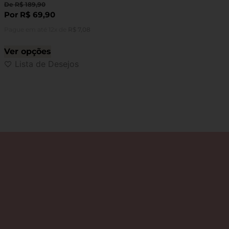
De
R$
189,90
Por
R$
69,90
Pague em até 12x de
R$
7,08
Ver opções
Lista de Desejos