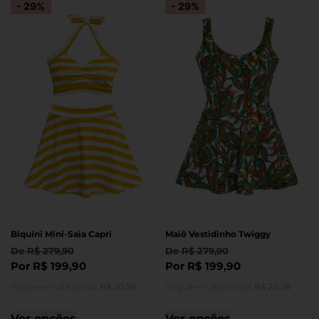
- 29%
- 29%
Biquíni Mini-Saia Capri
Maiô Vestidinho Twiggy
De
R$
279,90
De
R$
279,90
Por
R$
199,90
Por
R$
199,90
Pague em até 12x de
R$
20,26
Pague em até 12x de
R$
20,26
Ver opções
Ver opções