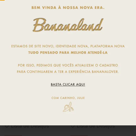
Maiô Esther Frente Única 2 em 1
Biquíni Hot Pants Varadero |
| Esmeralda
Onçinha
De
R$
349,90
De
R$
269,90
Por
R$
299,90
Por
R$
189,90
Pague em até 12x de
R$
30,39
Pague em até 12x de
R$
19,24
Ver opções
Ver opções
Lista de Desejos
Lista de Desejos