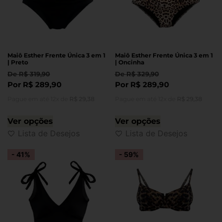
Maiô Esther Frente Única 3 em 1
Maiô Esther Frente Única 3 em 1
| Preto
| Oncinha
De
R$
319,90
De
R$
329,90
Por
R$
289,90
Por
R$
289,90
Pague em até 12x de
R$
29,38
Pague em até 12x de
R$
29,38
Ver opções
Ver opções
Lista de Desejos
Lista de Desejos
- 41%
- 59%