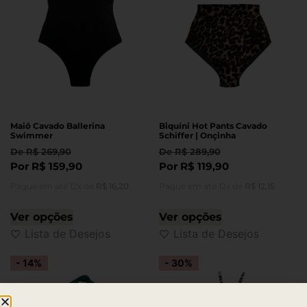
Maiô Cavado Ballerina
Biquíni Hot Pants Cavado
Swimmer
Schiffer | Onçinha
De
R$
269,90
De
R$
289,90
Por
R$
159,90
Por
R$
119,90
Pague em até 12x de
R$
16,20
Pague em até 12x de
R$
12,15
Ver opções
Ver opções
Lista de Desejos
Lista de Desejos
- 14%
- 30%